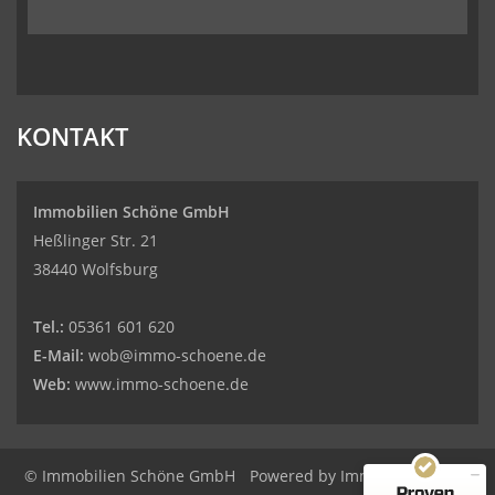
KONTAKT
Immobilien Schöne GmbH
Heßlinger Str. 21
38440 Wolfsburg
Tel.:
05361 601 620
E-Mail:
wob@immo-schoene.de
Web:
www.immo-schoene.de
Kundenbewertungen und Erfahrungen zu
Immobilien Schöne GmbH
© Immobilien Schöne GmbH
Powered by
Immonia GmbH
MANGELHAFT