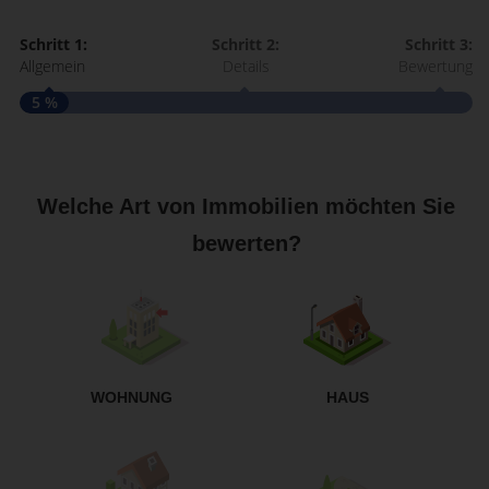
Schritt 1:
Schritt 2:
Schritt 3:
Allgemein
Details
Bewertung
5 %
S
A
Welche Art von Immobilien möchten Sie
bewerten?
W
<
WOHNUNG
HAUS
g