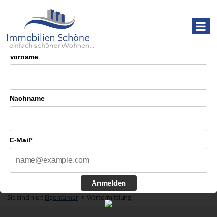
Anrede
Vorname
05361-601 620
Mo. - Fr. 10.00 - 18.00 Uhr
06.08.2026
Objekte: 10
Nachname
Bewerten Sie Ihre
Immobilie
E-Mail*
Anmelden
Sie sind hier:
Eigentümer
Wertermittlung