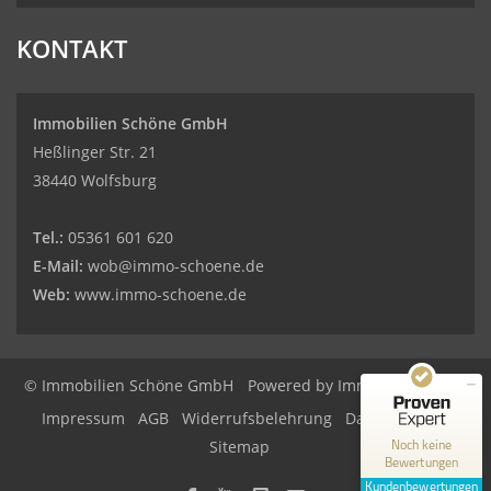
KONTAKT
Immobilien Schöne GmbH
Heßlinger Str. 21
38440 Wolfsburg
Tel.:
05361 601 620
E-Mail:
wob@immo-schoene.de
Web:
www.immo-schoene.de
Kundenbewertungen und Erfahrungen zu
Immobilien Schöne GmbH
© Immobilien Schöne GmbH
Powered by
Immonia GmbH
MANGELHAFT
Impressum
AGB
Widerrufsbelehrung
Datenschutz
0,00 / 5,00
Noch keine
Sitemap
Bewertungen
Erfahren Sie mehr über dieses Bewertungssiegel
Kundenbewertungen