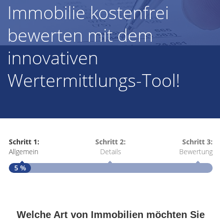
Immobilie kostenfrei
bewerten mit dem
innovativen
Wertermittlungs-Tool!
Schritt 1:
Schritt 2:
Schritt 3:
Allgemein
Details
Bewertung
5 %
S
A
Welche Art von Immobilien möchten Sie