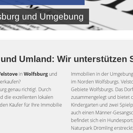
fsburg und Umgebung
und Umland: Wir unterstützen S
Velstove
in
Wolfsburg
und
Immobilien in der Umgebun
verkaufen?
im Norden Wolfsburgs. Velsto
rg genau richtig!. Durch
Gebiete Wolfsburgs. Das Dor
d die exzellenten lokalen
zusammengelegt und bietet d
nden Käufer für Ihre Immobilie
Kindergarten und zwei Spielp
auch einen Männer-Gesangsc
befindet sich ein Hundesport
Naturpark Drömling erstreckt