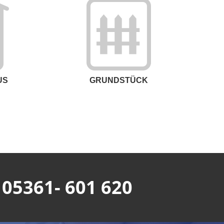
Wie groß
US
GRUNDSTÜCK
: 05361- 601 620