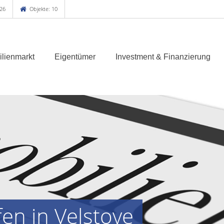
26
Objekte: 10
lienmarkt
Eigentümer
Investment & Finanzierung
en in Velstove