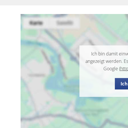
Ich bin damit ein
angezeigt werden. E
Google (
htt
Ic