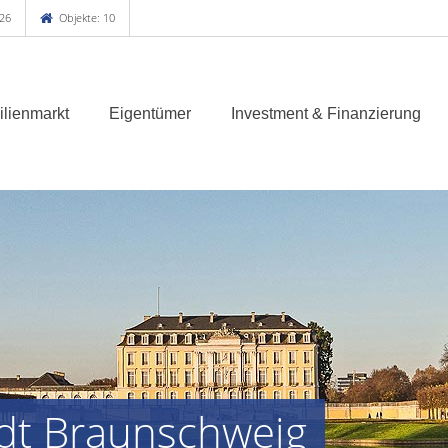
26
Objekte: 10
lienmarkt
Eigentümer
Investment & Finanzierung
dt Braunschweig