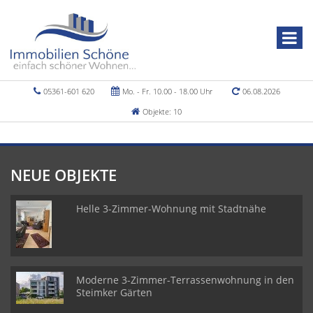
05361-601 620
Mo. - Fr. 10.00 - 18.00 Uhr
06.08.2026
Objekte: 10
NEUE OBJEKTE
Helle 3-Zimmer-Wohnung mit Stadtnähe
Moderne 3-Zimmer-Terrassenwohnung in den
Steimker Gärten