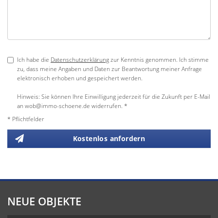
Ich habe die
Datenschutzerklärung
zur Kenntnis genommen. Ich stimme
zu, dass meine Angaben und Daten zur Beantwortung meiner Anfrage
elektronisch erhoben und gespeichert werden.
Hinweis: Sie können Ihre Einwilligung jederzeit für die Zukunft per E-Mail
an wob@immo-schoene.de widerrufen. *
* Pflichtfelder
Kostenlos anfordern
NEUE OBJEKTE