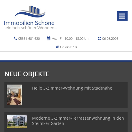
05361-601 620
Mo. - Fr. 10.00 - 18.00 Uhr
06.08.2026
Objekte: 10
NEUE OBJEKTE
Helle 3-Zimmer-Wohnung mit Stadtnähe
Moderne 3-Zimmer-Terrassenwohnung in den
Steimker Gärten