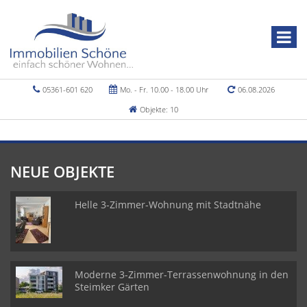
05361-601 620
Mo. - Fr. 10.00 - 18.00 Uhr
06.08.2026
Objekte: 10
NEUE OBJEKTE
Helle 3-Zimmer-Wohnung mit Stadtnähe
Moderne 3-Zimmer-Terrassenwohnung in den
Steimker Gärten