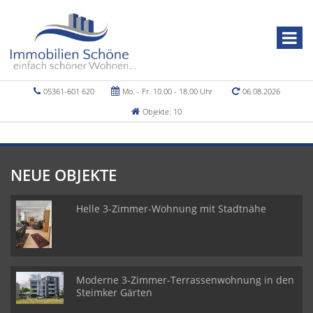
05361-601 620
Mo. - Fr. 10.00 - 18.00 Uhr
06.08.2026
Objekte: 10
NEUE OBJEKTE
Helle 3-Zimmer-Wohnung mit Stadtnähe
Moderne 3-Zimmer-Terrassenwohnung in den
Steimker Gärten